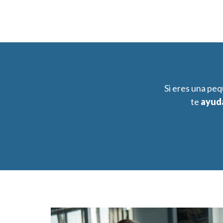
Si eres una pe
t
e
ayud